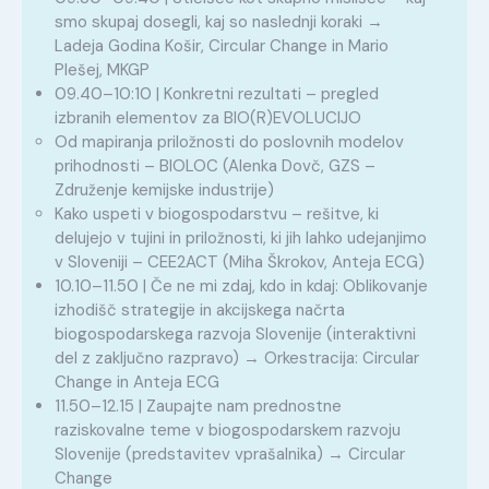
smo skupaj dosegli, kaj so naslednji koraki →
Ladeja Godina Košir, Circular Change in Mario
Plešej, MKGP
09.40–10:10 | Konkretni rezultati – pregled
izbranih elementov za BIO(R)EVOLUCIJO
Od mapiranja priložnosti do poslovnih modelov
prihodnosti – BIOLOC (Alenka Dovč, GZS –
Združenje kemijske industrije)
Kako uspeti v biogospodarstvu – rešitve, ki
delujejo v tujini in priložnosti, ki jih lahko udejanjimo
v Sloveniji – CEE2ACT (Miha Škrokov, Anteja ECG)
10.10–11.50 | Če ne mi zdaj, kdo in kdaj: Oblikovanje
izhodišč strategije in akcijskega načrta
biogospodarskega razvoja Slovenije (interaktivni
del z zaključno razpravo) → Orkestracija: Circular
Change in Anteja ECG
11.50–12.15 | Zaupajte nam prednostne
raziskovalne teme v biogospodarskem razvoju
Slovenije (predstavitev vprašalnika) → Circular
Change