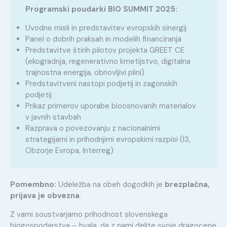
Programski poudarki BIO SUMMIT 2025:
Uvodne misli in predstavitev evropskih sinergij
Panel o dobrih praksah in modelih financiranja
Predstavitve štirih pilotov projekta GREET CE
(ekogradnja, regenerativno kmetijstvo, digitalna
trajnostna energija, obnovljivi plini)
Predstavitveni nastopi podjetij in zagonskih
podjetij
Prikaz primerov uporabe bioosnovanih materialov
v javnih stavbah
Razprava o povezovanju z nacionalnimi
strategijami in prihodnjimi evropskimi razpisi (I3,
Obzorje Evropa, Interreg)
Pomembno:
Udeležba na obeh dogodkih je
brezplačna,
prijava je obvezna
.
Z vami soustvarjamo prihodnost slovenskega
biogospodarstva – hvala, da z nami delite svoje dragocene