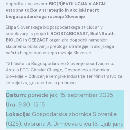
dogodku z naslovom:
BIO(R)EVOLUCIJA V AKCIJI:
vstopna točka v strategijo in akcijski načrt
biogospodarskega razvoja Slovenije
Ekipa Slovenskega biogospodarskega stičišča* v
sodelovanju s projekti
BOOST4BIOEAST, BioINSouth,
BIOLOC in CEE2ACT
organizira dogodek namenjen
skupnemu oblikovanju predloga strategije in akcijskega
načrta biogospodarskega razvoja Slovenije.
*Stičišče za Biogospodarstvo Slovenije soustvarjamo:
Anteja ECG, Circular Change, Gospodarska zbornica
Slovenije – Združenje kemijske industrije ter Ministrstvo za
kmetijstvo, gozdarstvo in prehrano.
Datum:
ponedeljek, 15. september 2025
Ura:
9.30–12.15
Lokacija:
Gospodarska zbornica Slovenije
(GZS), dvorana A, Dimičeva ulica 13, Ljubljana