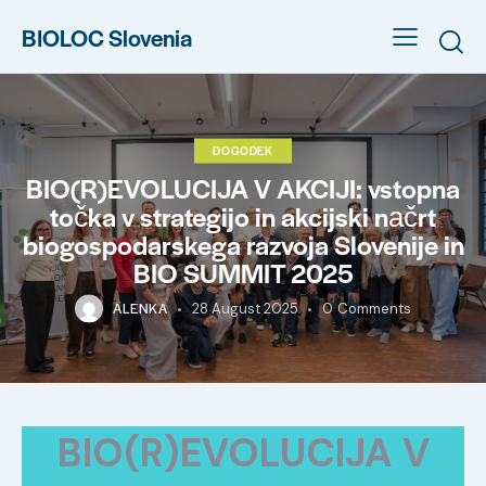
BIOLOC Slovenia
DOGODEK
BIO(R)EVOLUCIJA V AKCIJI: vstopna
točka v strategijo in akcijski načrt
biogospodarskega razvoja Slovenije in
BIO SUMMIT 2025
ALENKA
28 August 2025
0
Comments
BIO(R)EVOLUCIJA V