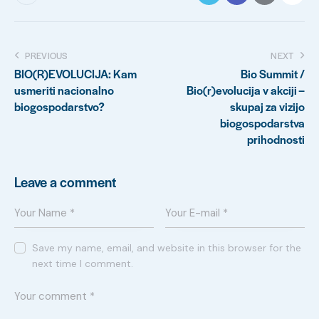
Post
PREVIOUS
NEXT
BIO(R)EVOLUCIJA: Kam
Bio Summit /
navigation
usmeriti nacionalno
Bio(r)evolucija v akciji –
biogospodarstvo?
skupaj za vizijo
biogospodarstva
prihodnosti
Leave a comment
Save my name, email, and website in this browser for the
next time I comment.