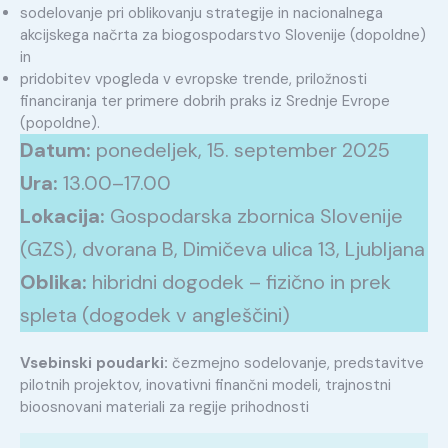
sodelovanje pri oblikovanju strategije in nacionalnega
akcijskega načrta za biogospodarstvo Slovenije (dopoldne)
in
pridobitev vpogleda v evropske trende, priložnosti
financiranja ter primere dobrih praks iz Srednje Evrope
(popoldne).
Datum:
ponedeljek, 15. september 2025
Ura:
13.00–17.00
Lokacija:
Gospodarska zbornica Slovenije
(GZS), dvorana B, Dimičeva ulica 13, Ljubljana
Oblika:
hibridni dogodek – fizično in prek
spleta (dogodek v angleščini)
Vsebinski poudarki:
čezmejno sodelovanje, predstavitve
pilotnih projektov, inovativni finančni modeli, trajnostni
bioosnovani materiali za regije prihodnosti