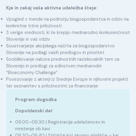
Kje in zakaj vaša aktivna udeležba šteje:
Vpogled v trende na področju biogospodarstva in odziv na
konkretne tržne priložnosti
3 verige vrednosti, ki že krepijo mednarodno konkurenčnost
Slovenije in vaš odziv
Soustvarjanje akcijskega načrta za biogospodarstvo
Slovenije na podlagi vaših predlogov in prioritet
Sooblikovanje nabora prednostnih raziskovalnih tem za
Slovenijo in predlogi za edinstven mednarodni
“Bioeconomy Challenge”
Povezovanje z akterji iz Srednje Evrope in njihovimi projekti
ter seznanitev s priložnostmi za financiranje
Program dogodka
Dopoldanski del
09.00–09.30 | Registracija udeležencev in
mreženje ob kavi
09.30–09.40 | Stičišče kot skupno mislišče – kaj